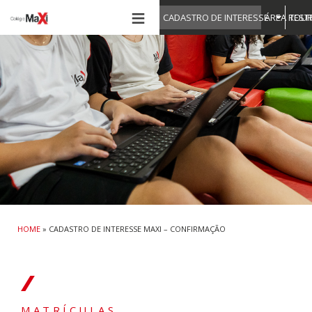
≡
CADASTRO DE INTERESSE
ÁREA REST
TOUR
HOME
»
CADASTRO DE INTERESSE MAXI – CONFIRMAÇÃO
MATRÍCULAS