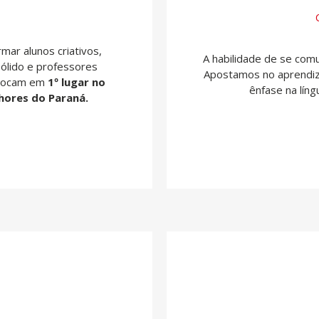
ar alunos criativos,
A habilidade de se com
sólido e professores
Apostamos no aprendiz
colocam em
1º lugar no
ênfase na líng
hores do Paraná.